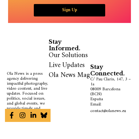
Sign Up
Stay
Informed.
Our Solutions
Live Updates
Stay
Ola News Mag
Ola News is a press
Connected.
agency delivering
C/ Pau Claris, 147, 3 –
impactful photography,
1a
video content, and live
08009 Barcelona
updates. Focused on
(BCN)
politics, social issues,
España
and global events, we
Email:
provide timely and
contact@olanews.eu
accurate information.